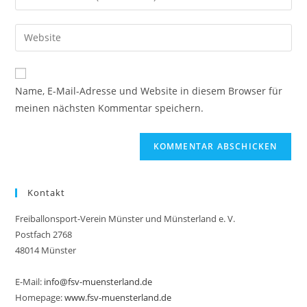
oder
deine
Benutzernamen
E-
Gib
zum
Mail-
deine
Kommentieren
Adresse
Website-
ein
zum
URL
Name, E-Mail-Adresse und Website in diesem Browser für
Kommentieren
ein
meinen nächsten Kommentar speichern.
ein
(optional)
Kontakt
Freiballonsport-Verein Münster und Münsterland e. V.
Postfach 2768
48014 Münster
E-Mail:
info@fsv-muensterland.de
Homepage:
www.fsv-muensterland.de