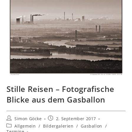
Stille Reisen – Fotografische
Blicke aus dem Gasballon
Beitrags-
Beitrag
Simon Göcke
2. September 2017
Autor:
veröffentlicht:
Beitrags-
Allgemein
/
Bildergalerien
/
Gasballon
/
Kategorie:
Termine