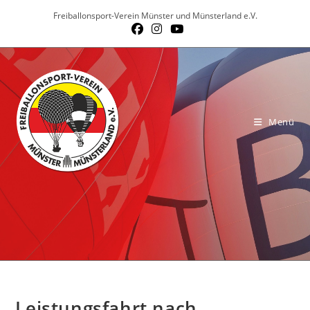
Zum
Freiballonsport-Verein Münster und Münsterland e.V.
Inhalt
springen
Menü
Leistungsfahrt nach