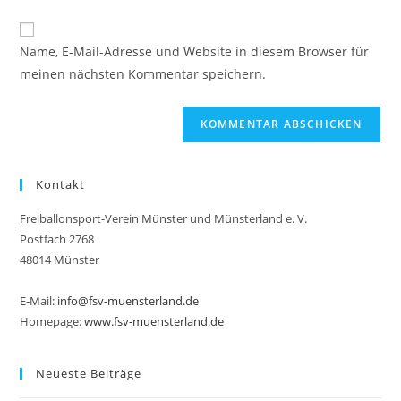
Kommentieren
Adresse
Website-
ein
zum
URL
Name, E-Mail-Adresse und Website in diesem Browser für
Kommentieren
ein
meinen nächsten Kommentar speichern.
ein
(optional)
Kontakt
Freiballonsport-Verein Münster und Münsterland e. V.
Postfach 2768
48014 Münster
E-Mail:
info@fsv-muensterland.de
Homepage:
www.fsv-muensterland.de
Neueste Beiträge