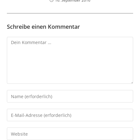
16. September 2016
Schreibe einen Kommentar
Kommentar
Gib
deinen
Namen
Gib
oder
deine
Benutzernamen
E-
Gib
zum
Mail-
deine