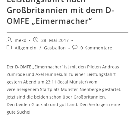
Großbritannien mit dem D-
OMFE „Eimermacher“
Beitrags-
Beitrag
mekd
28. Mai 2017
Autor:
veröffentlicht:
Beitrags-
Beitrags-
Allgemein
/
Gasballon
0 Kommentare
Kategorie:
Kommentare:
Der D-OMFE „Eimermacher“ ist mit den Piloten Andreas
Zumrode und Axel Hunnekuhl zu einer Leistungsfahrt
gestern Abend um 23:11 (local Münster) vom
vereinseigenem Startplatz Münster-Nienberge gestartet.
Jetzt sind die beiden schon über Großbritannien.
Den beiden Glück ab und gut Land. Den Verfolgern eine
gute Suche!