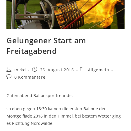
Gelungener Start am
Freitagabend
Beitrags-
Beitrag
Beitrags-
mekd
26. August 2016
Allgemein
Autor:
veröffentlicht:
Kategorie:
Beitrags-
0 Kommentare
Kommentare:
Guten abend Ballonsportfreunde,
so eben gegen 18:30 kamen die ersten Ballone der
Montgolfiade 2016 in den Himmel, bei bestem Wetter ging
es Richtung Nordwalde.