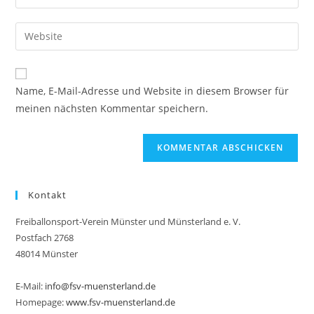
deine
Benutzernamen
E-
Gib
zum
Mail-
deine
Kommentieren
Adresse
Website-
ein
zum
URL
Name, E-Mail-Adresse und Website in diesem Browser für
Kommentieren
ein
meinen nächsten Kommentar speichern.
ein
(optional)
Kontakt
Freiballonsport-Verein Münster und Münsterland e. V.
Postfach 2768
48014 Münster
E-Mail:
info@fsv-muensterland.de
Homepage:
www.fsv-muensterland.de