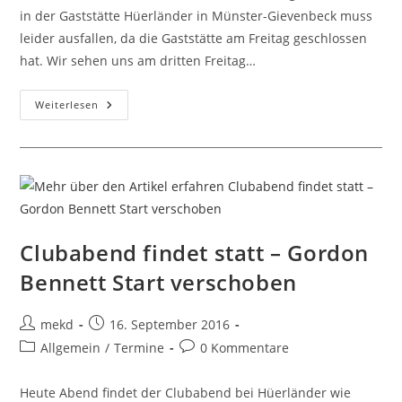
in der Gaststätte Hüerländer in Münster-Gievenbeck muss
leider ausfallen, da die Gaststätte am Freitag geschlossen
hat. Wir sehen uns am dritten Freitag…
Stammtisch
Weiterlesen
Freitag
Muss
Ausfallen
Clubabend findet statt – Gordon
Bennett Start verschoben
Beitrags-
Beitrag
mekd
16. September 2016
Autor:
veröffentlicht:
Beitrags-
Beitrags-
Allgemein
/
Termine
0 Kommentare
Kategorie:
Kommentare:
Heute Abend findet der Clubabend bei Hüerländer wie