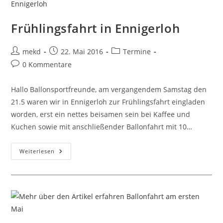
Frühlingsfahrt in Ennigerloh
Beitrags-
Beitrag
Beitrags-
mekd
22. Mai 2016
Termine
Autor:
veröffentlicht:
Kategorie:
Beitrags-
0 Kommentare
Kommentare:
Hallo Ballonsportfreunde, am vergangendem Samstag den
21.5 waren wir in Ennigerloh zur Frühlingsfahrt eingladen
worden, erst ein nettes beisamen sein bei Kaffee und
Kuchen sowie mit anschließender Ballonfahrt mit 10…
Frühlingsfahrt
Weiterlesen
In
Ennigerloh