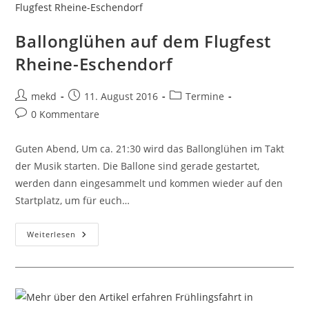
Ballonglühen auf dem Flugfest
Rheine-Eschendorf
Beitrags-
Beitrag
Beitrags-
mekd
11. August 2016
Termine
Autor:
veröffentlicht:
Kategorie:
Beitrags-
0 Kommentare
Kommentare:
Guten Abend, Um ca. 21:30 wird das Ballonglühen im Takt
der Musik starten. Die Ballone sind gerade gestartet,
werden dann eingesammelt und kommen wieder auf den
Startplatz, um für euch…
Ballonglühen
Weiterlesen
Auf
Dem
Flugfest
Rheine-
Eschendorf