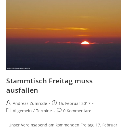
Stammtisch Freitag muss
ausfallen
Beitrags-
Beitrag
Andreas Zumrode
15. Februar 2017
Autor:
veröffentlicht:
Beitrags-
Beitrags-
Allgemein
/
Termine
0 Kommentare
Kategorie:
Kommentare:
Unser Vereinsabend am kommenden Freitag, 17. Februar