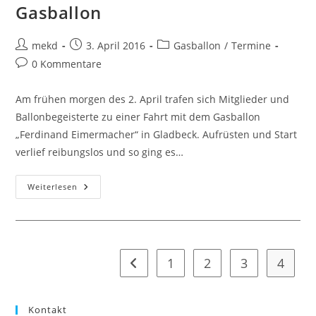
Gasballon
Beitrags-
Beitrag
Beitrags-
mekd
3. April 2016
Gasballon
/
Termine
Autor:
veröffentlicht:
Kategorie:
Beitrags-
0 Kommentare
Kommentare:
Am frühen morgen des 2. April trafen sich Mitglieder und
Ballonbegeisterte zu einer Fahrt mit dem Gasballon
„Ferdinand Eimermacher“ in Gladbeck. Aufrüsten und Start
verlief reibungslos und so ging es…
Start
Weiterlesen
In
Die
Saison
2016
Mit
Gasballon
1
2
3
4
Zur vorherigen Seite
Kontakt