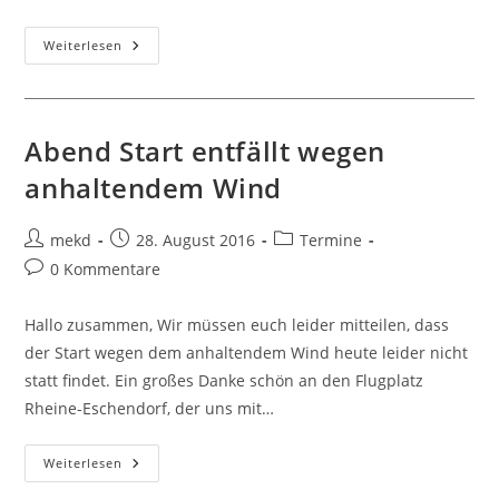
Aktuelle
Weiterlesen
Information
Zum
Ballonstart
Heute
Abend
Abend Start entfällt wegen
anhaltendem Wind
Beitrags-
Beitrag
Beitrags-
mekd
28. August 2016
Termine
Autor:
veröffentlicht:
Kategorie:
Beitrags-
0 Kommentare
Kommentare:
Hallo zusammen, Wir müssen euch leider mitteilen, dass
der Start wegen dem anhaltendem Wind heute leider nicht
statt findet. Ein großes Danke schön an den Flugplatz
Rheine-Eschendorf, der uns mit…
Abend
Weiterlesen
Start
Entfällt