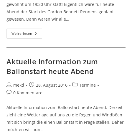
gewohnt um 19:30 Uhr statt! Eigentlich wäre für heute
Abend der Start des Gordon Bennett Rennens geplant
gewesen. Dann wären wir alle…
Clubabend
Weiterlesen
Findet
Statt
–
Gordon
Bennett
Start
Aktuelle Information zum
Verschoben
Ballonstart heute Abend
Beitrags-
Beitrag
Beitrags-
mekd
28. August 2016
Termine
Autor:
veröffentlicht:
Kategorie:
Beitrags-
0 Kommentare
Kommentare:
Aktuelle Information zum Ballonstart heute Abend: Derzeit
zieht eine Wetterlage auf uns zu die Regen und Windböen
mit sich bringt die einen Ballonstart in Frage stellen. Daher
möchten wir nun…