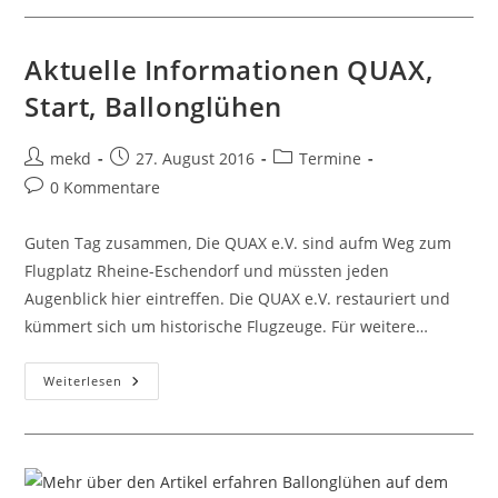
Wegen
Anhaltendem
Wind
Aktuelle Informationen QUAX,
Start, Ballonglühen
Beitrags-
Beitrag
Beitrags-
mekd
27. August 2016
Termine
Autor:
veröffentlicht:
Kategorie:
Beitrags-
0 Kommentare
Kommentare:
Guten Tag zusammen, Die QUAX e.V. sind aufm Weg zum
Flugplatz Rheine-Eschendorf und müssten jeden
Augenblick hier eintreffen. Die QUAX e.V. restauriert und
kümmert sich um historische Flugzeuge. Für weitere…
Aktuelle
Weiterlesen
Informationen
QUAX,
Start,
Ballonglühen