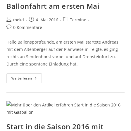
Ballonfahrt am ersten Mai
Beitrags-
Beitrag
Beitrags-
mekd
4. Mai 2016
Termine
Autor:
veröffentlicht:
Kategorie:
Beitrags-
0 Kommentare
Kommentare:
Hallo Ballonsportfeunde, am ersten Mai startete Andreas
mit dem Altenberger auf der Planwiese in Telgte, es ging
rechts an Sendenhorst vorbei und auf Drensteinfurt zu.
Durch eine spontane Einladung hat…
Ballonfahrt
Weiterlesen
Am
Ersten
Mai
Start in die Saison 2016 mit