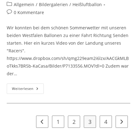
Autor:
veröffentlicht:
Beitrags-
Allgemein
/
Bildergalerien
/
Heißluftballon
Kategorie:
Beitrags-
0 Kommentare
Kommentare:
Wir konnten bei dem schönen Sommerwetter mit unseren
beiden Westfalen Ballonen zu einer Fahrt Richtung Senden
starten. Hier ein kurzes Video von der Landung unseres
"Racers".
https://www.dropbox.com/sh/qmg229eam2i6lzx/AACGkMLB
oTkks7BR5b-KaCasa/Bilder/P7133556.MOV?dl=0 Zudem war
der…
Ballonfahrt
Weiterlesen
Westfalen
Ballone
1
2
3
4
Zur vorherigen Seite
Zur näc