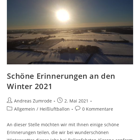
Schöne Erinnerungen an den
Winter 2021
Beitrags-
Beitrag
Andreas Zumrode
2. Mai 2021
Autor:
veröffentlicht:
Beitrags-
Beitrags-
Allgemein
/
Heißluftballon
0 Kommentare
Kategorie:
Kommentare:
An dieser Stelle möchten wir mit Ihnen einige schöne
Erinnerungen teilen, die wir bei wunderschönen