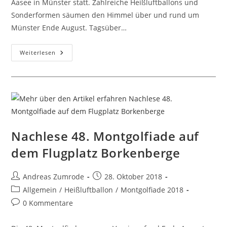
Aasee in Münster statt. Zahlreiche Heißluftballons und
Sonderformen säumen den Himmel über und rund um
Münster Ende August. Tagsüber…
49.
Weiterlesen
Montgolfiade
In
Münster
Am
Aasee
Nachlese 48. Montgolfiade auf
dem Flugplatz Borkenberge
Beitrags-
Beitrag
Andreas Zumrode
28. Oktober 2018
Autor:
veröffentlicht:
Beitrags-
Allgemein
/
Heißluftballon
/
Montgolfiade 2018
Kategorie:
Beitrags-
0 Kommentare
Kommentare: