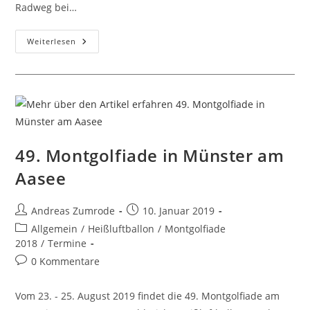
Radweg bei…
Ballonlandung
Weiterlesen
Morgenfahrt
49. Montgolfiade in Münster am
Aasee
Beitrags-
Beitrag
Andreas Zumrode
10. Januar 2019
Autor:
veröffentlicht:
Beitrags-
Allgemein
/
Heißluftballon
/
Montgolfiade
Kategorie:
2018
/
Termine
Beitrags-
0 Kommentare
Kommentare:
Vom 23. - 25. August 2019 findet die 49. Montgolfiade am