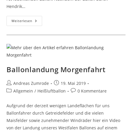
Hendrik…
Heißluftballon
Weiterlesen
Von
Markilux
Getauft
Ballonlandung Morgenfahrt
Beitrags-
Beitrag
Andreas Zumrode
19. Mai 2019
Autor:
veröffentlicht:
Beitrags-
Beitrags-
Allgemein
/
Heißluftballon
0 Kommentare
Kategorie:
Kommentare:
Aufgrund der derzeit wenigen Landeflächen für uns
Ballonfahrer durch Getreidefelder und die vielen
Maisfelder sowie zunehmender Windräder hier ein Video
von der Landung unseres Westfalen Ballones auf einem