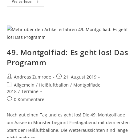
Startinfo
Weiterlesen
Für
Freitag
49. Montgolfiad: Es geht los! Das
Programm
Beitrags-
Beitrag
Andreas Zumrode
21. August 2019
Autor:
veröffentlicht:
Beitrags-
Allgemein
/
Heißluftballon
/
Montgolfiade
Kategorie:
2018
/
Termine
Beitrags-
0 Kommentare
Kommentare:
Noch gut einen Tag und es geht los! Die 49. Montgolfiade
am Aasee in Münster beginnt Freitagabend mit dem ersten
Start der Heißluftballone. Die Wetteraussichten sind lange
nicht mehr so…