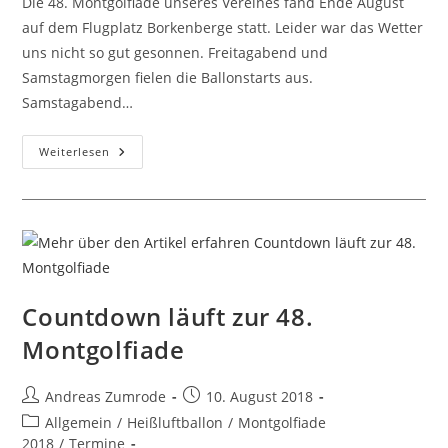
Die 48. Montgolfiade unseres Vereines fand Ende August
auf dem Flugplatz Borkenberge statt. Leider war das Wetter
uns nicht so gut gesonnen. Freitagabend und
Samstagmorgen fielen die Ballonstarts aus.
Samstagabend…
Nachlese
Weiterlesen
48.
Montgolfiade
Auf
Dem
Flugplatz
Borkenberge
Countdown läuft zur 48.
Montgolfiade
Beitrags-
Beitrag
Andreas Zumrode
10. August 2018
Autor:
veröffentlicht:
Beitrags-
Allgemein
/
Heißluftballon
/
Montgolfiade
Kategorie:
2018
/
Termine