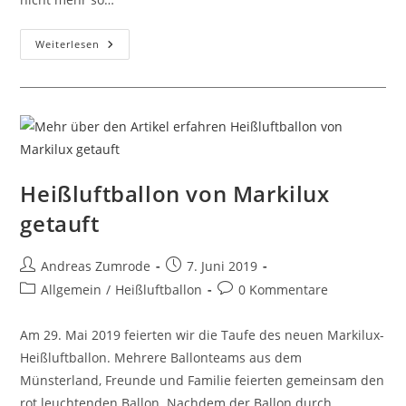
49.
Weiterlesen
Montgolfiad:
Es
Geht
Los!
Das
Programm
Heißluftballon von Markilux
getauft
Beitrags-
Beitrag
Andreas Zumrode
7. Juni 2019
Autor:
veröffentlicht:
Beitrags-
Beitrags-
Allgemein
/
Heißluftballon
0 Kommentare
Kategorie:
Kommentare:
Am 29. Mai 2019 feierten wir die Taufe des neuen Markilux-
Heißluftballon. Mehrere Ballonteams aus dem
Münsterland, Freunde und Familie feierten gemeinsam den
rot leuchtenden Ballon. Nachdem der Ballon durch