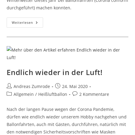
Winterwetter dieses Jahr bei Ballonfahrten (Corona conform
durchgeführt) machen konnten.
Schöne
Weiterlesen
Erinnerungen
An
Den
Winter
2021
Endlich wieder in der Luft!
Beitrags-
Beitrag
Andreas Zumrode
24. Mai 2020
Autor:
veröffentlicht:
Beitrags-
Beitrags-
Allgemein
/
Heißluftballon
2 Kommentare
Kategorie:
Kommentare:
Nach der langen Pause wegen der Corona Pandemie,
dürfen wie endlich wieder unserem Hobby nachgehen und
Ballonfahrten, auch mit Gästen, durchführen, natürlich mit
den notwendigen Sicherheitsvorschriften wie Masken