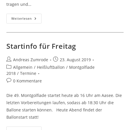
tragen und…
Endlich
Weiterlesen
Wieder
In
Der
Luft!
Startinfo für Freitag
Beitrags-
Beitrag
Andreas Zumrode
23. August 2019
Autor:
veröffentlicht:
Beitrags-
Allgemein
/
Heißluftballon
/
Montgolfiade
Kategorie:
2018
/
Termine
Beitrags-
0 Kommentare
Kommentare:
Die 49. Montgolfiade startet heute ab 16 Uhr am Aasee. Die
letzten Vorbereitungen laufen, sodass ab 18:30 Uhr die
Ballone starten können. Heute Abend findet der
Ballonstart statt!