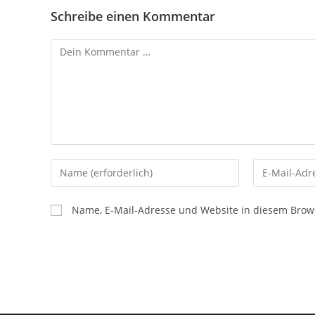
Schreibe einen Kommentar
Kommentar
Gib
Gib
deinen
deine
Namen
E-
Name, E-Mail-Adresse und Website in diesem Brow
oder
Mail-
Benutzernamen
Adresse
zum
zum
Kommentieren
Kommentier
ein
ein