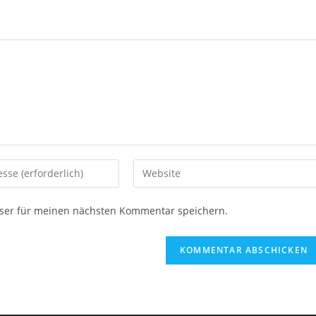
Gib
deine
Website-
ser für meinen nächsten Kommentar speichern.
URL
ein
(optional)
en