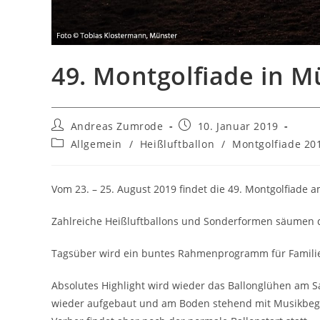
49. Montgolfiade in 
Beitrags-
Beitrag
Andreas Zumrode
10. Januar 2019
Autor:
veröffentlicht:
Beitrags-
Allgemein
/
Heißluftballon
/
Montgolfiade 20
Kategorie:
Vom 23. – 25. August 2019 findet die 49. Montgolfiade a
Zahlreiche Heißluftballons und Sonderformen säumen
Tagsüber wird ein buntes Rahmenprogramm für Famili
Absolutes Highlight wird wieder das Ballonglühen am 
wieder aufgebaut und am Boden stehend mit Musikbegle