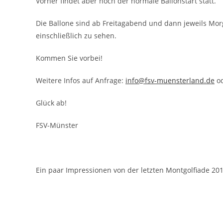
Vorher findet aber noch der normale Ballonstart statt.
Die Ballone sind ab Freitagabend und dann jeweils Mor
einschließlich zu sehen.
Kommen Sie vorbei!
Weitere Infos auf Anfrage:
info@fsv-muensterland.de
od
Glück ab!
FSV-Münster
Ein paar Impressionen von der letzten Montgolfiade 201