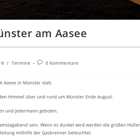
Münster am Aasee
Beitrags-
18
/
Termine
0 Kommentare
Kommentare:
m Aasee in Münster statt.
 den Himmel über und rund um Münster Ende August.
en und Jedermann geboten.
Samstagabend sein. Wenn es dunkel wird werden die großen Hülle
itung mithilfe der Gasbrenner beleuchtet.