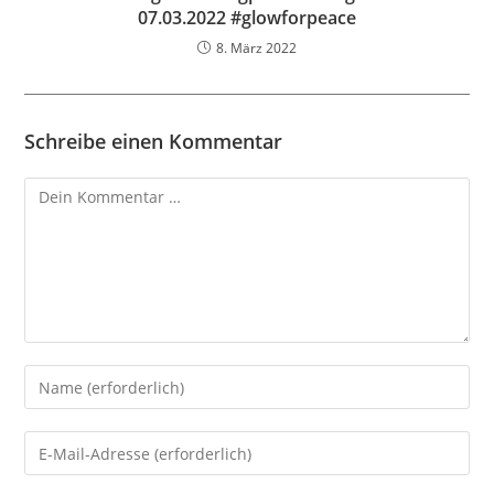
07.03.2022 #glowforpeace
8. März 2022
Schreibe einen Kommentar
Kommentar
Gib
deinen
Namen
Gib
oder
deine
Benutzernamen