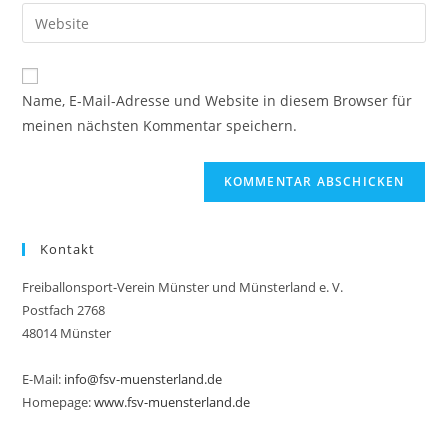
E-
Gib
zum
Mail-
deine
Kommentieren
Adresse
Website-
ein
zum
URL
Name, E-Mail-Adresse und Website in diesem Browser für
Kommentieren
ein
meinen nächsten Kommentar speichern.
ein
(optional)
Kontakt
Freiballonsport-Verein Münster und Münsterland e. V.
Postfach 2768
48014 Münster
E-Mail:
info@fsv-muensterland.de
Homepage:
www.fsv-muensterland.de