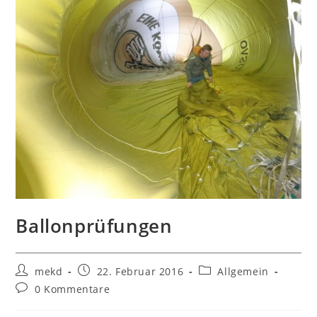
Ballonprüfungen
Beitrags-
Beitrag
Beitrags-
mekd
22. Februar 2016
Allgemein
Autor:
veröffentlicht:
Kategorie:
Beitrags-
0 Kommentare
Kommentare: