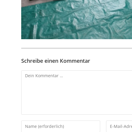
Schreibe einen Kommentar
Kommentar
Gib
Gib
deinen
deine