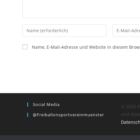
Gib
Gib
deinen
deine
Namen
E-
Name, E-Mail-Adresse und Website in diesem Brow
oder
Mail-
Benutzernamen
Adresse
zum
zum
Kommentieren
Kommentier
ein
ein
Social Media
© 2024 F
und Mün
@freiballonsportvereinmuenster
Datensc