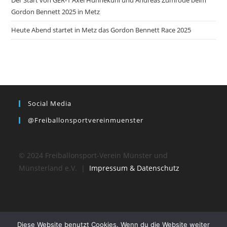
Der Start von GER-1 Axel Hunnekuhl und Andreas Zumrode beim
Gordon Bennett 2025 in Metz
Heute Abend startet in Metz das Gordon Bennett Race 2025
Social Media
@freiballonsportvereinmuenster
© 2024 Freiballonsport-Verein Münster und
Münsterland e.V. |
Impressum & Datenschutz
Diese Website benutzt Cookies. Wenn du die Website weiter