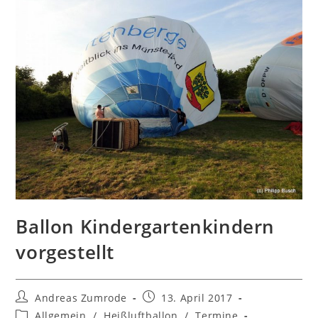
Ballon Kindergartenkindern
vorgestellt
Beitrags-
Beitrag
Andreas Zumrode
13. April 2017
Autor:
veröffentlicht:
Beitrags-
Allgemein
/
Heißluftballon
/
Termine