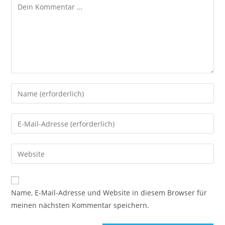
Kommentar
Gib
deinen
Namen
Gib
oder
deine
Benutzernamen
E-
Gib
zum
Mail-
deine
Kommentieren
Adresse
Website-
ein
zum
URL
Name, E-Mail-Adresse und Website in diesem Browser für
Kommentieren
ein
meinen nächsten Kommentar speichern.
ein
(optional)