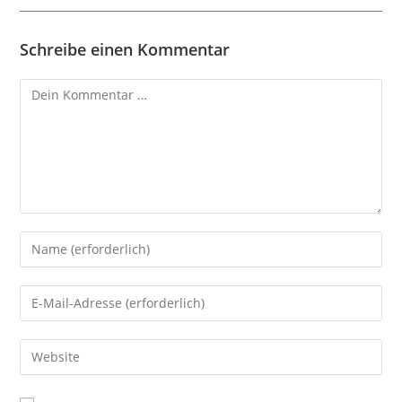
Schreibe einen Kommentar
Kommentar
Gib
deinen
Namen
Gib
oder
deine
Benutzernamen
E-
Gib
zum
Mail-
deine
Kommentieren
Adresse
Website-
ein