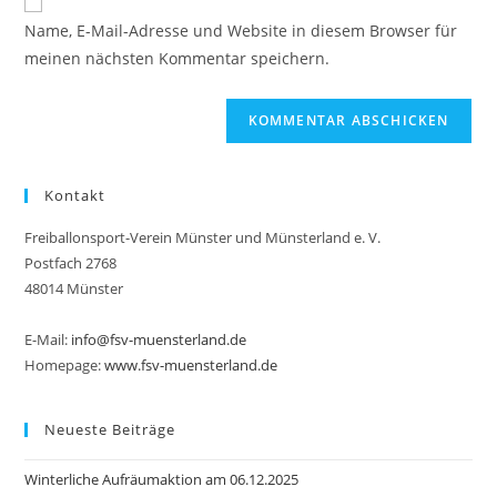
zum
URL
Name, E-Mail-Adresse und Website in diesem Browser für
Kommentieren
ein
meinen nächsten Kommentar speichern.
ein
(optional)
Kontakt
Freiballonsport-Verein Münster und Münsterland e. V.
Postfach 2768
48014 Münster
E-Mail:
info@fsv-muensterland.de
Homepage:
www.fsv-muensterland.de
Neueste Beiträge
Winterliche Aufräumaktion am 06.12.2025