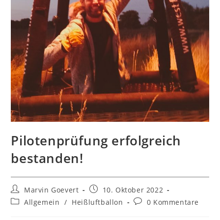
Pilotenprüfung erfolgreich
bestanden!
Beitrags-
Beitrag
Marvin Goevert
10. Oktober 2022
Autor:
veröffentlicht:
Beitrags-
Beitrags-
Allgemein
/
Heißluftballon
0 Kommentare
Kategorie:
Kommentare: