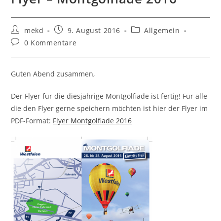
Beitrags-
Beitrag
Beitrags-
mekd
9. August 2016
Allgemein
Autor:
veröffentlicht:
Kategorie:
Beitrags-
0 Kommentare
Kommentare:
Guten Abend zusammen,
Der Flyer für die diesjährige Montgolfiade ist fertig! Für alle
die den Flyer gerne speichern möchten ist hier der Flyer im
PDF-Format:
Flyer Montgolfiade 2016