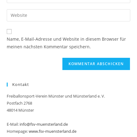
deine
Benutzernamen
E-
Gib
zum
Mail-
deine
Kommentieren
Adresse
Website-
ein
zum
URL
Name, E-Mail-Adresse und Website in diesem Browser für
Kommentieren
ein
meinen nächsten Kommentar speichern.
ein
(optional)
Kontakt
Freiballonsport-Verein Münster und Münsterland e. V.
Postfach 2768
48014 Münster
E-Mail:
info@fsv-muensterland.de
Homepage:
www.fsv-muensterland.de