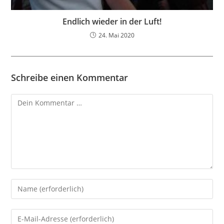
Endlich wieder in der Luft!
24. Mai 2020
Schreibe einen Kommentar
Kommentar
Gib
deinen
Namen
Gib
oder