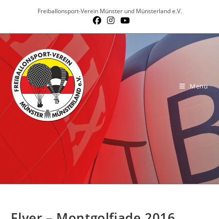
Zum
Freiballonsport-Verein Münster und Münsterland e.V.
Inhalt
springen
Menü
Flyer – Montgolfiade 2016