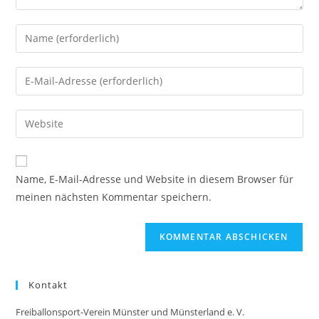
Gib
deinen
Namen
Gib
oder
deine
Benutzernamen
E-
Gib
zum
Mail-
deine
Kommentieren
Adresse
Website-
ein
zum
URL
Name, E-Mail-Adresse und Website in diesem Browser für
Kommentieren
ein
meinen nächsten Kommentar speichern.
ein
(optional)
Kontakt
Freiballonsport-Verein Münster und Münsterland e. V.