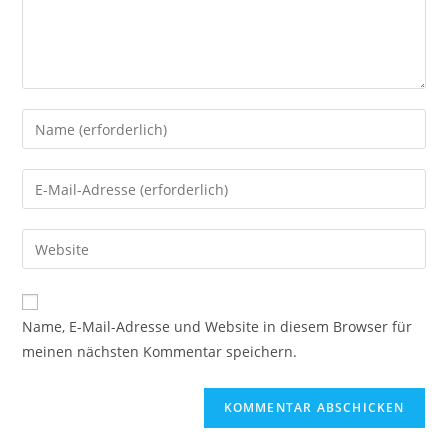
Gib
deinen
Namen
Gib
oder
deine
Benutzernamen
E-
Gib
zum
Mail-
deine
Kommentieren
Adresse
Website-
ein
zum
URL
Name, E-Mail-Adresse und Website in diesem Browser für
Kommentieren
ein
meinen nächsten Kommentar speichern.
ein
(optional)