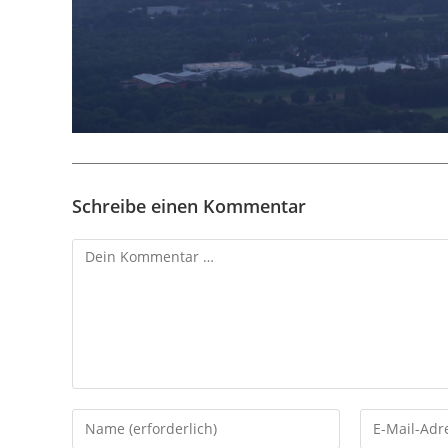
Schreibe einen Kommentar
Kommentar
Gib
Gib
deinen
deine