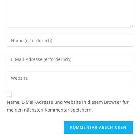
Gib
deinen
Namen
Gib
oder
deine
Benutzernamen
E-
Gib
zum
Mail-
deine
Kommentieren
Adresse
Website-
ein
zum
URL
Name, E-Mail-Adresse und Website in diesem Browser für
Kommentieren
ein
meinen nächsten Kommentar speichern.
ein
(optional)