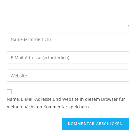
Gib
deinen
Namen
Gib
oder
deine
Benutzernamen
E-
Gib
zum
Mail-
deine
Kommentieren
Adresse
Website-
ein
zum
URL
Name, E-Mail-Adresse und Website in diesem Browser für
Kommentieren
ein
meinen nächsten Kommentar speichern.
ein
(optional)