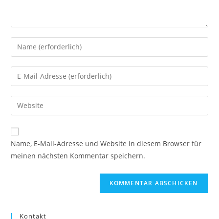
Gib
deinen
Namen
Gib
oder
deine
Benutzernamen
E-
Gib
zum
Mail-
deine
Kommentieren
Adresse
Website-
ein
zum
URL
Name, E-Mail-Adresse und Website in diesem Browser für
Kommentieren
ein
meinen nächsten Kommentar speichern.
ein
(optional)
Kontakt