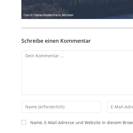
Schreibe einen Kommentar
Kommentar
Gib
Gib
deinen
deine
Namen
E-
Name, E-Mail-Adresse und Website in diesem Brow
oder
Mail-