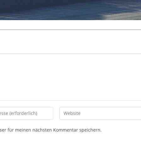
Gib
deine
Website-
ser für meinen nächsten Kommentar speichern.
URL