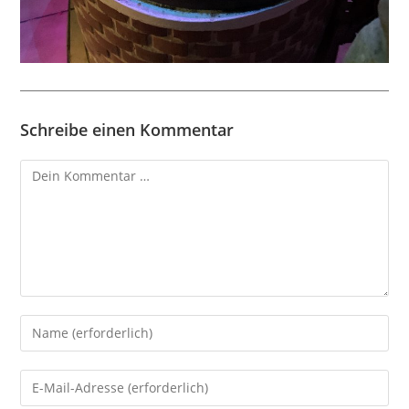
Schreibe einen Kommentar
Kommentar
Gib
deinen
Namen
Gib
oder
deine