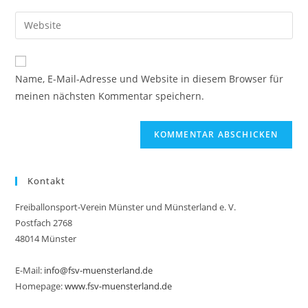
Benutzernamen
E-
Gib
zum
Mail-
deine
Kommentieren
Adresse
Website-
ein
zum
URL
Name, E-Mail-Adresse und Website in diesem Browser für
Kommentieren
ein
meinen nächsten Kommentar speichern.
ein
(optional)
Kontakt
Freiballonsport-Verein Münster und Münsterland e. V.
Postfach 2768
48014 Münster
E-Mail:
info@fsv-muensterland.de
Homepage:
www.fsv-muensterland.de