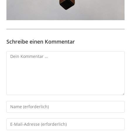
Schreibe einen Kommentar
Kommentar
Gib
deinen
Namen
Gib
oder
deine