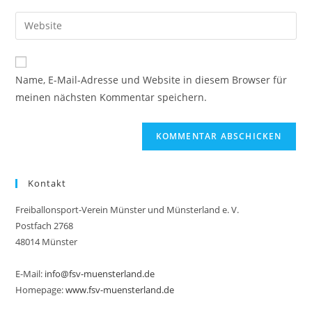
Benutzernamen
E-
Gib
zum
Mail-
deine
Kommentieren
Adresse
Website-
ein
zum
URL
Name, E-Mail-Adresse und Website in diesem Browser für
Kommentieren
ein
meinen nächsten Kommentar speichern.
ein
(optional)
Kontakt
Freiballonsport-Verein Münster und Münsterland e. V.
Postfach 2768
48014 Münster
E-Mail:
info@fsv-muensterland.de
Homepage:
www.fsv-muensterland.de